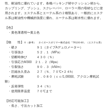
性、耐油性に優れています。各種パッキング材やクッション材から、
カップリング、ブッシュ、スクレーパー、ローラー用の母材などに使
用されます。エステル系とエーテル系の２種類あり、一般的にエステ
ル系は耐油性や機械的強度に優れ、エーテル系は耐水性に優れます。
【色】
・黄色薄透明〜黄土色
【物 性】
※（参考） タイガースポリマー株式会社「TR100-90」（エステル系）
・硬さ ９１（タイプAデュロメーター）
・引張強さ ５２．１（MPa）
・切断時伸び ４３０（％）
・引張応力M300 ２１．２（Mpa）
・引裂強さ ９０．３（kN/m）
・圧縮永久歪み ２７（％、７０℃×２４h）
・摩耗試験 ０．０８０（ｃｃ/1,000回、アクロン摩耗試
験）
・反発弾性 ３４（％）
・使用限界温度 ７０℃まで
【対応可能加工】
・長さ、寸法カット加工