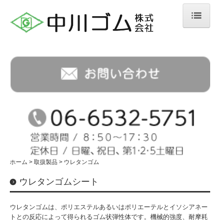
ホーム
会社案内
取扱製品
ゴムシート
ゴム加工品
ホース
ホーム
取扱製品
ウレタンゴム
その他工業用品
ウレタンゴムシート
取扱メーカー
納品までの流れ
ウレタンゴムは、ポリエステルあるいはポリエーテルとイソシアネー
トとの反応によって得られるゴム状弾性体です。機械的強度、耐摩耗