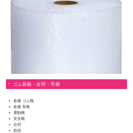
ゴム長靴・合羽・手袋
各種 ゴム靴
各種 長靴
運動靴
安全靴
合羽
前掛