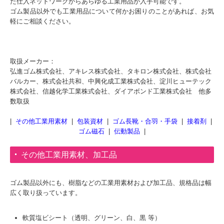
た仕入ネットワークからあらゆる工業用品が入手可能です。
ゴム製品以外でも工業用品について何かお困りのことがあれば、お気
軽にご相談ください。
取扱メーカー：
弘進ゴム株式会社、アキレス株式会社、タキロン株式会社、株式会社
バルカー、株式会社共和、中興化成工業株式会社、淀川ヒューテック
株式会社、信越化学工業株式会社、ダイアボンド工業株式会社 他多
数取扱
|
その他工業用素材
|
包装資材
|
ゴム長靴・合羽・手袋
|
接着剤
|
ゴム磁石
|
伝動製品
|
その他工業用素材、加工品
ゴム製品以外にも、樹脂などの工業用素材および加工品、規格品は幅
広く取り扱っています。
軟質塩ビシート（透明、グリーン、白、黒 等）