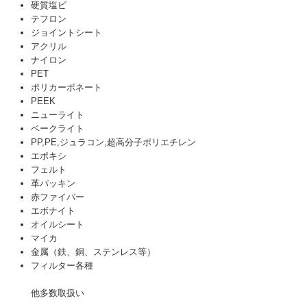
硬質塩ビ
テフロン
ジョイントシート
アクリル
ナイロン
PET
ポリカーボネート
PEEK
ニューライト
ベークライト
PP,PE,ジュラコン,超高分子ポリエチレン
エポキシ
フェルト
革パッキン
赤ファイバー
エボナイト
オイルシート
マイカ
金属（鉄、銅、ステンレス等）
フィルター各種
他多数取扱い